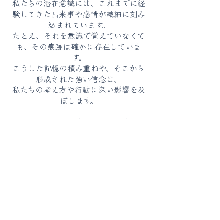
私たちの潜在意識には、これまでに経
験してきた出来事や感情が繊細に刻み
込まれています。
たとえ、それを意識で覚えていなくて
も、その痕跡は確かに存在していま
す。
こうした記憶の積み重ねや、そこから
形成された強い信念は、
私たちの考え方や行動に深い影響を及
ぼします。
そしてこれらの記憶は、今生が終わっ
た後も私たちの魂に刻まれ、次の人生
へと受け継がれていきます。
感情や念は次元や時空
また
を超えて
繋がっています。
なぜか不安になる