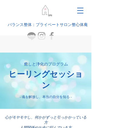
バランス整体：プライベートサロン整心体庵
​癒しと浄化のプログラム
ヒーリングセッショ
ン
​- 魂を解放し、本当の自分を知る -​
​心がモヤモヤし、何かがずっと引っかかっている
方
​人間関係やお金に悩んでいる方